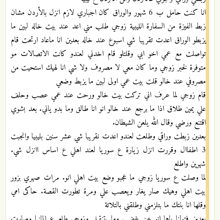
انا كنت حامل ب 6 شهور والوراق كان اجباري لازم انزل بالأردن مشان
زبط الفيزة من السفارة الليبية زوجي طلب مني اعد عند بيت خاله لبين ما
يزبطو الوراق اعدت تقريبا شي اسبوع عند خاله بعدين انا ماعاد ارتحت قام
تواصلت مع عمي اخو ابي وقلتلو قام اخدني لعندو كانت الاتصالات مو
متوفرة لخبر زوجي وما كان معي لا مصروف ولا شي انا لهيك استحيت من
مصروفي عند خالو قلت بيت عمي اولى لبين ما يزبط وضعي
قام زوجي لما عرف اني تركت بيت خالو ورحت عند عمي عصب وحلف
علي يمين طلاق اذا ما برجع عند خالو انو انا طالق وما بدو ياني. بعد بشوي
اقتنع ورضي وقال الله يلعن الشيطان.
بعدين زبطت وراقي وطلعت لعندو اعدت نقريبا شي عشر سنين بليبيا وانجبت
3 اطفاال وقررت انزل زيارة ع سوريا لعند اهلي ع اساس اانزل شي.
شهرين واطلع
لما وصلت ع سوريا زوجي ما عجبو وضع بيت اهلي انو. مرات صهري بزور
بيت اهلي وهيك صار يغار ويعصب علي ومرة تطورت القصة. حاكى امي
وقلها انا بنتك ما بتلزمني وطلقني بالتلاتة
بعدين فتولنا ياها انو عن غضب وما بتنقبل وزوجي طلع ع المانيا وصارت