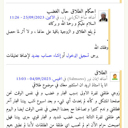
احكام الطلاق حال الغضب
أضافه
صالح الكرباسي (...
في
الاثنين, 25/09/2023 - 11:26
السلام عليكم و رحمة الله و بركاته
لم يقع الطلاق و الزوجية باقية على حالها ، و لا أثر لما حصل
.
وفقك الله
يرجى
تسجيل الدخول
أو
إنشاء حساب جديد
لإضافة تعليقات
الطلاق
أضافه
ايمان نور (Salmaess)
في
الخميس, 04/09/2025 - 13:03
انا يا استاذ اريد ان استشير معك في موضوع طلاقي
زوجي طلقني للمرة الاولى بسبب شجار و غضب و في نفس الوقت نحن
صلحنا المشكل و كأنه لم يحدث أي شيء و بعد اسبوع نشب بيننا شجار آخر
فطلقني و ندم كتيرا و تصالحنا مع بعضنا البعض في نفس الوقت ايضا و اليوم
هو طلقني للمرة التالتة بسبب غضب شديد و شجار قوي جرى بيننا فهل
اصبحت حرام الآن ام لم تحسب اي طلقة من الطلقات لأننا لم نطبق جميع