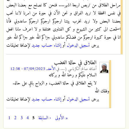
مراحل الطلاق من تربص اربعة اشهر.... فنحن كنا نصلح مع بعضنا البعض
في نفس اللحظة لا نريد الفراق و نحن الآن في حيرة من امرنا لاننا نحب
بعضنا البعض ولا نريد نخرب بيتنا ارجوكم ارجوكم ارجوكم ساعدوني فأنا
استمعت الى كثير من الشيوخ و كل الفتاوى مختلفة و لا اعرف ماذا افعل
انا في حيرة كبيرة ارجوكم من فضلكم ساعدوني جزاكم الله خير جزاكم الله خير
يرجى
تسجيل الدخول
أو
إنشاء حساب جديد
لإضافة تعليقات
الطلاق في حالة الغضب
أضافه
صالح الكرباسي (...
في
الأحد, 07/09/2025 - 12:58
السلام عليكم و رحمة الله و بركاته
لا يقع الطلاق في حالة الغضب، و الزواج باقٍ على حاله.
وفقك الله
يرجى
تسجيل الدخول
أو
إنشاء حساب جديد
لإضافة تعليقات
« الأولى
‹ السابقة
5
4
3
2
1
الصفحات