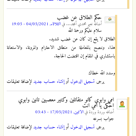
حكم الطلاق عن غضب
أضافه
نعيم محمدي أمجد...
في
الثلاثاء, 04/05/2021 - 19:05
سلام عليكم ورحمة اللّه
الطلاق لا يقع إن كان عن غضب شديد.
هذا، وننصح بالمعاملة من منطلق الاحترام والمرونة، والاستعانة
باستشاري في المقام إن اقتضت الحاجة.
وسدد اللّه خطاك
يرجى
تسجيل الدخول
أو
إنشاء حساب جديد
لإضافة تعليقات
امي وابوي كانو متقاتلين وكتير معصبين تانين وابوي
احكى يا امي انت
أضافه
وردة وردة
في
الاثنين, 17/05/2021 - 03:43
جواب بسرعه
يرجى
تسجيل الدخول
أو
إنشاء حساب جديد
لإضافة تعليقات