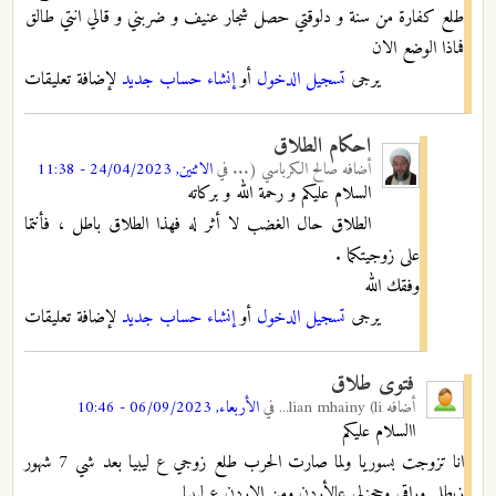
طلع كفارة من سنة و دلوقتي حصل شجار عنيف و ضربني و قالي انتي طالق
فماذا الوضع الان
يرجى
تسجيل الدخول
أو
إنشاء حساب جديد
لإضافة تعليقات
احكام الطلاق
أضافه
صالح الكرباسي (...
في
الاثنين, 24/04/2023 - 11:38
السلام عليكم و رحمة الله و بركاته
الطلاق حال الغضب لا أثر له فهذا الطلاق باطل ، فأنتما
على زوجيتكما .
وفقك الله
يرجى
تسجيل الدخول
أو
إنشاء حساب جديد
لإضافة تعليقات
فتوى طلاق
أضافه
lian mhainy (li...
في
الأربعاء, 06/09/2023 - 10:46
االسلام عليكم
انا تزوجت بسوريا ولما صارت الحرب طلع زوجي ع ليبيا بعد شي 7 شهور
زبطلي وراقي وحجزلي عالأردن ومن الاردن ع ليبيا