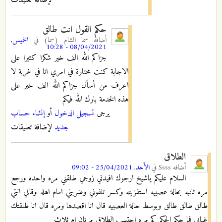
حكم القول انت طالق
أضافه
سما الشام (سما)
في
الخميس,
08/04/2021 - 10:28
جزاكم الله الف خير شكرا كثيرا على
الاجابة كنت محتارة في امري انا في غربة لا
اعرف من أسأل جزاكم الله الف خير على
هذه الخدمة بارك الله فيكم
يرجى
تسجيل الدخول
أو
إنشاء حساب
جديد
لإضافة تعليقات
الطلاق
أضافه
Ssss
في
الأحد, 25/04/2021 - 09:02
السلام عليكم ياشيخ ارجوك افيدني زوجي طلقني مره واحده ورجع
مره ثانيه بحالة عصبيه استفزيته وكسر تلفوني وضربني امام اهله وقالي انتي
طالق طالق طالق وبوسط حالة العصبيه قال انا اقصدها ومره قال انا طلقتك
غيابي فما حكم الحكم كم مره احتسب الطلاق مرتان ام ثلاث