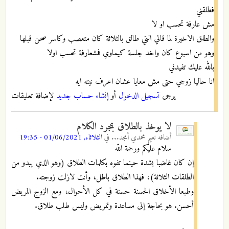
فطلقني
مش عارفة تحسب او لا
والطلق الاخيرة لما قالي انتي طالق بالثلاثة كان متعصب وكاسر صحن قبلها
وهو من اسبوع كان واخد جلسة كيماوي فمشعارفة تحسب اولا
بالله عليك تفيدني
انا حاليا زوجي حتى مش معايا عشان اعرف نيته ايه
يرجى
تسجيل الدخول
أو
إنشاء حساب جديد
لإضافة تعليقات
لا يوخذ بالطلاق بمجرد الكلام
أضافه
نعيم محمدي أمجد...
في
الثلاثاء, 01/06/2021 - 19:35
سلام عليكم ورحمة اللّه
إن كان غاضبا بشدة حينما تفوه بكلمات الطلاق (وهو الذي يبدو من
الطلقات الثلاثة)، فهذا الطلاق باطل، وأنت لازلت زوجته.
وطبعا الأخلاق الحسنة حسنة في كل الأحوال، ومع الزوج المريض
أحسن. هو بحاجة إلى مساعدة وتمريض وليس طلب طلاق.