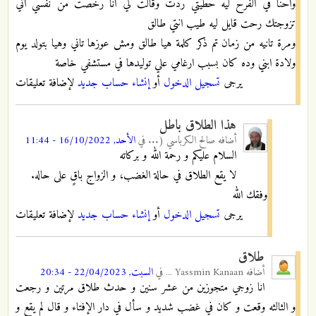
واحنا في الفرح ليه حطيتي ردت وقالت لي انا رخصت من نفسي اني
تزوجتك رحت قايل ليه طيب انتي طالق
ومرة تانيه من زمان تم ذكر كلمة هيا طالق ومش عوزها تاني وهيا بتولد يوم
ولادة ابني وده كان بسبب ارغامي علي توليدها في مستشفي خاصة
يرجى
تسجيل الدخول
أو
إنشاء حساب جديد
لإضافة تعليقات
هذا الطلاق باطل
أضافه
صالح الكرباسي (...
في
الأحد, 16/10/2022 - 11:44
السلام عليكم و رحمة الله و بركاته
لا يقع الطلاق في حالة الغضب، و الزواج باقٍ على حاله.
وفقك الله
يرجى
تسجيل الدخول
أو
إنشاء حساب جديد
لإضافة تعليقات
طلاق
أضافه
Yassmin Kanaan ...
في
السبت, 22/04/2023 - 20:34
انا زوجي متجوزين من عشر سنين و حدث طلاق مرتين و رجعت
و الثالثه وقعت و كان في غضب شديد و سأل في دار الإفتاء و قال لم يقع و