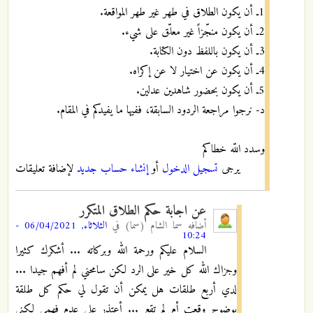
1ـ أن يكون الطلاق في طهر غير طهر المواقعة.
2ـ أن يكون منجّزاً غير معلّق على شيء.
3ـ أن يكون باللفظ دون الكتابة.
4ـ أن يكون عن اختيار لا عن إكراه.
5ـ أن يكون بحضور شاهدين عدلين.
د- نرجوا مراجعة الردود السابقة، ففيها ما يفيدكم في المقام.
وسدد اللّه خطاكم
يرجى
تسجيل الدخول
أو
إنشاء حساب جديد
لإضافة تعليقات
عن اجابة حكم الطلاق المتكرر
أضافه
سما الشام (سما)
في
الثلاثاء, 06/04/2021 -
10:24
السلام عليكم ورحمة الله وبركاته ... أشكرك كثيرا
وجزاك الله كل خير على الرد لكن سامحني لم أفهم جيدا ...
لدي أربع طلقات هل يمكن أن تقول لي حكم كل طلقة
بوضوح وقعت أم لم تقع ... أعتذر على عدم فهمي لكني