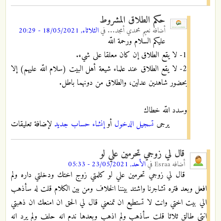
حكم الطلاق المشروط
أضافه
نعيم محمدي أمجد...
في
الثلاثاء, 18/05/2021 - 20:29
عليكم السلام ورحمة اللّه
1- لا يقع الطلاق إن كان معلقا على شيء.
2- لا يقع الطلاق عند علماء شيعة أهل البيت (سلام اللّه عليهم) إلا
بحضور شاهدين عدلين، والطلاق من دونهما باطل.
وسدد اللّه خطاك
يرجى
تسجيل الدخول
أو
إنشاء حساب جديد
لإضافة تعليقات
قال لي زوجي تحرمين علي لو
أضافه
Esraa
في
الأحد, 23/05/2021 - 05:33
قال لي زوجي تحرمين علي لو كلمتي زوج اختك ودخلتي داره ولم
افعل وبعد فتره تشاجرنا واشتد بيننا الخلاف ومن بين الكلام قلت له سأذهب
الي بيت اختي وانت لا تستطيع ان تمنعني قال لي الحق ان امنعك ان ذهبتي
انتي طالق ثلاثا قلت سأذهب ولم اذهب وبعدها ندم انه حلف ولم يرد انه