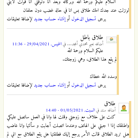
السلام عليكم ورحمة الله وبركاته وبعد انا دلوقتي انا قولت لابني
لونزلت عند جدك امك طلاق بس انا في حاله غضب دون حلفان
يرجى
تسجيل الدخول
أو
إنشاء حساب جديد
لإضافة تعليقات
طلاق باطل
أضافه
نعيم محمدي أمجد...
في
الخميس, 29/04/2021 - 11:36
عليكم السلام ورحمة اللّه
لم يقع هذا الطلاق، وهي زوجتك.
وسدد اللّه خطاك
يرجى
تسجيل الدخول
أو
إنشاء حساب جديد
لإضافة تعليقات
طلاق
أضافه
سند
في
السبت, 01/05/2021 - 14:40
كنت على خلاف مع زوجتي وقلت لها وانا في العمل ساتصل عليكي
واطلقك إذا ا جبتي على الهاتف وعندما اتصلت أجابت و سألتها وانا غاضب
هـل تريد الطلاق قالت الأمر يرجع إليك فطلقتها هل يقع الطلاق مع اني لم