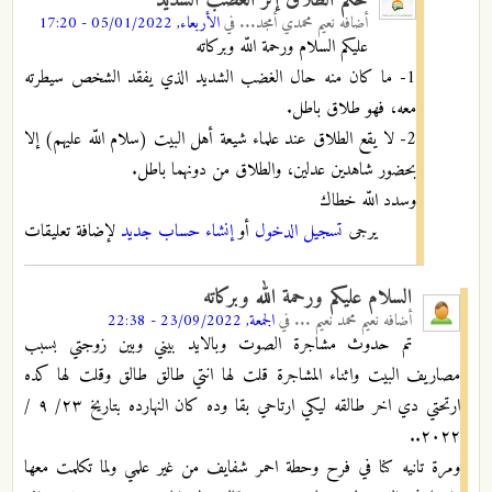
أضافه
نعيم محمدي أمجد...
في
الأربعاء, 05/01/2022 - 17:20
عليكم السلام ورحمة اللّه وبركاته
1- ما كان منه حال الغضب الشديد الذي يفقد الشخص سيطرته
معه، فهو طلاق باطل.
2- لا يقع الطلاق عند علماء شيعة أهل البيت (سلام اللّه عليهم) إلا
بحضور شاهدين عدلين، والطلاق من دونهما باطل.
وسدد اللّه خطاك
يرجى
تسجيل الدخول
أو
إنشاء حساب جديد
لإضافة تعليقات
السلام عليكم ورحمة الله وبركاته
أضافه
نعيم محمد نعيم ...
في
الجمعة, 23/09/2022 - 22:38
تم حدوث مشاجرة الصوت وبالايد بيني وبين زوجتي بسبب
مصاريف البيت واثناء المشاجرة قلت لها انتي طالق طالق وقلت لها كده
ارتحتي دي اخر طالقه ليكي ارتاحي بقا وده كان النهارده بتاريخ ٢٣/ ٩ /
٢٠٢٢..
ومرة تانيه كنا في فرح وحطة احمر شفايف من غير علمي ولما تكلمت معها