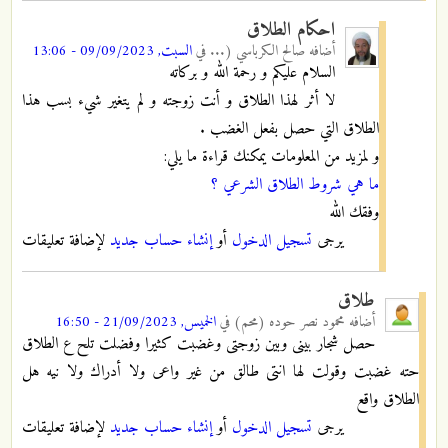
احكام الطلاق
أضافه
صالح الكرباسي (...
في
السبت, 09/09/2023 - 13:06
السلام عليكم و رحمة الله و بركاته
لا أثر لهذا الطلاق و أنت زوجته و لم يتغير شيء بسب هذا
الطلاق التي حصل بفعل الغضب .
و لمزيد من المعلومات يمكنك قراءة ما يلي:
ما هي شروط الطلاق الشرعي ؟
وفقك الله
يرجى
تسجيل الدخول
أو
إنشاء حساب جديد
لإضافة تعليقات
طلاق
أضافه
محمود نصر حوده (محم)
في
الخميس, 21/09/2023 - 16:50
حصل شجار بينى وبين زوجتى وغضبت كثيرا وفضلت تلح ع الطلاق
حته غضبت وقولت لها انتى طالق من غير واعى ولا أدراك ولا نيه هل
الطلاق واقع
يرجى
تسجيل الدخول
أو
إنشاء حساب جديد
لإضافة تعليقات