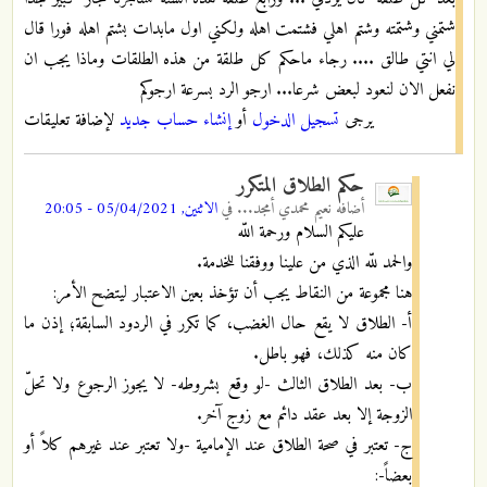
شتمني وشتمته وشتم اهلي فشتمت اهله ولكني اول مابدات بشتم اهله فورا قال
لي انتي طالق .... رجاء ماحكم كل طلقة من هذه الطلقات وماذا يجب ان
نفعل الان لنعود لبعض شرعا... ارجو الرد بسرعة ارجوكم
يرجى
تسجيل الدخول
أو
إنشاء حساب جديد
لإضافة تعليقات
حكم الطلاق المتكرر
أضافه
نعيم محمدي أمجد...
في
الاثنين, 05/04/2021 - 20:05
عليكم السلام ورحمة اللّه
والحمد للّه الذي من علينا ووفقنا للخدمة.
هنا مجموعة من النقاط يجب أن تؤخذ بعين الاعتبار ليتضح الأمر:
أ- الطلاق لا يقع حال الغضب، كما تكرر في الردود السابقة؛ إذن ما
كان منه كذلك، فهو باطل.
ب- بعد الطلاق الثالث -لو وقع بشروطه- لا يجوز الرجوع ولا تحلّ
الزوجة إلا بعد عقد دائم مع زوج آخر.
ج- تعتبر في صحة الطلاق عند الإمامية -ولا تعتبر عند غيرهم كلاً أو
بعضاً-: