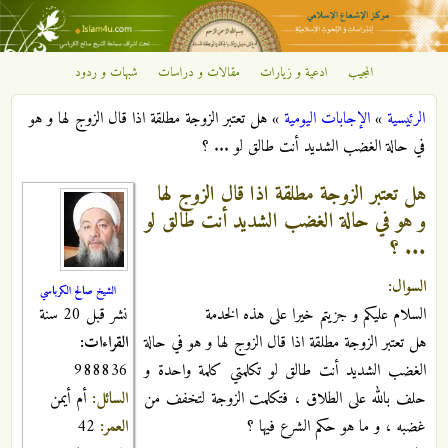
تجاوز إلى المحتوى الرئيسي
المجيب
ادعية و زيارات
مقالات و دراسات
شبهات و ردود
مركز
الرئيسية
»
الإجابات اليومية
»
هل تعتبر الزوجة مطلقة اذا قال الزوج لها و هو
الإشعاع
أنت هنا
في حالة الغضب الشديد أنت طالق لو ... ؟
الإسلامي
هل تعتبر الزوجة مطلقة اذا قال الزوج لها
و هو في حالة الغضب الشديد أنت طالق لو
... ؟
السوال:
الشيخ صالح الكرباسي
نشر قبل 20 سنة
السلام عليكم و جزيتم خيرا على هذه الخدمة
القراءات:
هل تعتبر الزوجة مطلقة اذا قال الزوج لها و هو في حالة
988836
الغضب الشديد أنت طالق لو تكلمتي كلمة واحدة و
السائل:
أم أيمن
حلف بالله على الطلاق ، فتكلمت الزوجة لتخفف من
العمر:
42
غضبه ، و ما هو حكم الشرع فيها ؟