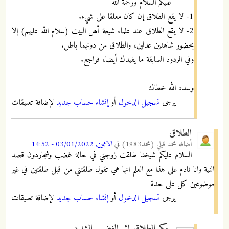
عليكم السلام ورحمة الله
1- لا يقع الطلاق إن كان معلقا على شيء.
2- لا يقع الطلاق عند علماء شيعة أهل البيت (سلام اللّه عليهم) إلا
بحضور شاهدين عدلين، والطلاق من دونهما باطل.
وفي الردود السابقة ما يفيدك أيضا، فراجع.
وسدد الله خطاك
يرجى
تسجيل الدخول
أو
إنشاء حساب جديد
لإضافة تعليقات
الطلاق
أضافه
محمد قبلي (محمد1983)
في
الاثنين, 03/01/2022 - 14:52
السلام عليكم شيخنا طلقت زوجتي في حالة غضب وشجاردون قصد
النية وانا نادم على هذا مع العلم انها هي تقول طلقتني من قبل طلقتين في غير
موضوعين كل على حدة
يرجى
تسجيل الدخول
أو
إنشاء حساب جديد
لإضافة تعليقات
حكم الطلاق إثر الغضب الشديد