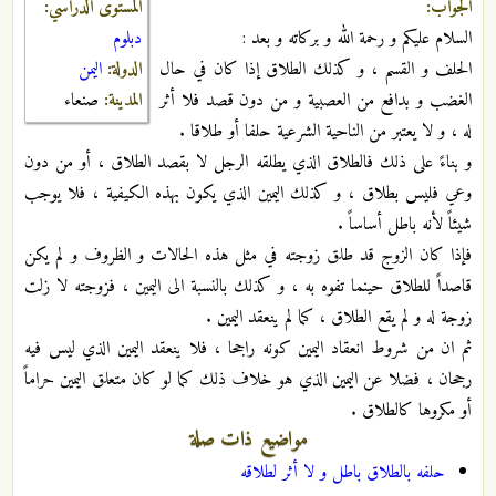
المستوى الدراسي:
الجواب:
دبلوم
السلام عليكم و رحمة الله و بركاته و بعد :
الدولة:
اليمن
الحلف و القسم ، و كذلك الطلاق إذا كان في حال
المدينة:
صنعاء
الغضب و بدافع من العصبية و من دون قصد فلا أثر
له ، و لا يعتبر من الناحية الشرعية حلفا أو طلاقا .
و بناءً على ذلك فالطلاق الذي يطلقه الرجل لا بقصد الطلاق ، أو من دون
وعي فليس بطلاق ، و كذلك اليمين الذي يكون بهذه الكيفية ، فلا يوجب
شيئاً لأنه باطل أساساً .
فإذا كان الزوج قد طلق زوجته في مثل هذه الحالات و الظروف و لم يكن
قاصداً للطلاق حينما تفوه به ، و كذلك بالنسبة الى اليمين ، فزوجته لا زلت
زوجة له و لم يقع الطلاق ، كما لم ينعقد اليمين .
ثم ان من شروط انعقاد اليمين كونه راجحا ، فلا ينعقد اليمين الذي ليس فيه
رجحان ، فضلا عن اليمين الذي هو خلاف ذلك كما لو كان متعلق اليمين حراماً
أو مكروها كالطلاق .
مواضيع ذات صلة
حلفه بالطلاق باطل و لا أثر لطلاقه