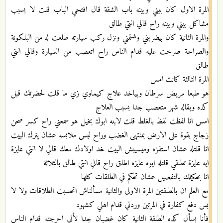
المرة الاول كان بيني وبينه باب الشقة قال افتحي الباب قلت لا بسبب
مشاكل بيني وبينه راح قالي انتي طالق
والمرة الثانية كان بيضربني وشتمني ونزل ركب سيارته طلعت له من البلكونة
والصراحة صرخت عليه قدام الناس راح اتعصب من السيارة وقالي انتي
طالق
المرة الثالثة كانت امس
هو طبعا مريض سرطان وبياخد علاج كيماوي زي ما قلت لحضرتك قبل
كده وبقاله شهر متعصب جدا بسبب العلاج
امس انا لفظت لفظ بالغلط قلت لابنه ابوك بخيل هو سمعني راح كسر صحن
زجاج بقوة على الارض بمنتهى الغضب وراح لبس ملابسه عشان يترك البيت
انا قلتله عشان استفزه وميسيبش البيت خد اولادك معك قالي لا انتي عايزة
ايه عايزة تطلقي قلتله ايوه عايزه اطلق راح قالي انتي طالق بالثلاثة
انا بحكيلك بالتفصيل عشان تحكم في الطلقات كلها
مع العلم ان بالطلقتين المرة الاولى والثانية مسألناش اتحسبت الطلاقات ولا لا
بس دفع كفارة في المرتين وردني قدام اهلي كشهود
فأنا بسأل كده الطلقة الثانية كان غضبان جدا لأني احرجته قدام الناس