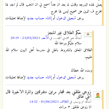
يصل لهذه الدرجه وقلت له بعد ان هدأ اسمح لي ان اذهب قال لم اجد لها
مخرج ف الدين هل صحيح ليس لها مخرج
يرجى
تسجيل الدخول
أو
إنشاء حساب جديد
لإضافة تعليقات
حكم الطلاق غير المنجز
أضافه
نعيم محمدي أمجد...
في
الأحد, 23/05/2021 - 20:19
سلام علیکم ورحمة اللّه
الطلاق المعلق والمشروط باطل في مدرسة أهل البيت سلام اللّه
علیهم.
وسدد اللّه خطاك
يرجى
تسجيل الدخول
أو
إنشاء حساب جديد
لإضافة تعليقات
زوجي طلقني بعد شجار مرتين متفرقتين والمرة الاخيرة قال
انتي طالق
أضافه
ام يوسف
في
الثلاثاء, 01/06/2021 - 14:32
انا زوجي طلقني ٣ مرات