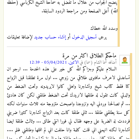
يتضح الجواب من خلال ما تفضل به سماحة الشيخ الكرباسي (حفظه
اللّه) أعلى الصفحة ومن مراجعة الردود السابقة.
وسدد اللّه خطاك
يرجى
تسجيل الدخول
أو
إنشاء حساب جديد
لإضافة تعليقات
ماحكم الطلاق اكثر من مرة
أضافه
سما الشام (سما)
في
الاثنين, 05/04/2021 - 12:39
السلام عليكم وجزاكم الله كل خير على هذه الخدمة ... ارجو ان
تساعدني لاعرف مافتوى طلاقي من زوجي ... اول مرة تطلقنا قبل الزواج
كنا فقط كتاب شيخ وتشاجرنا واهلي كانوا لايريدونه وتحت الضغط من
والدتي كانت تقول له طلقها لانريدك تحت الضغط طلقني لكن كان هادئ
... ثم تصالحنا وردني اليه وتزوجنا واصبحت متزوجة منه ثلاث سنوات لكنه
كل سنة يطلقني طلقة ... ثاني طلقة كانت بعد الزواج تشاجرنا كثيرا ضربني
فرددت له الضربة على وجهه فقال لي فورا انتي طالق ... وثالث طلقة ايضا
تشاجرنا لكنه اتهمني اني قلت كلمة وانا حلفت اني لم اقلها وطلقني ظلم ....
بعد كل طلقة كان يردني ... ورابع طلقة هذه السنة تشاجرنا شجار كبير جدا