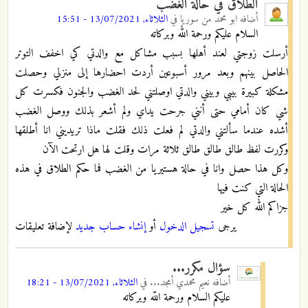
الطلاق في حالة الغضب
أضافه
ابو محمد من سوريا
في
الثلاثاء, 13/07/2021 - 15:51
السلام عليكم ورحمة الله وبركاته
أرسلت زوجتي لعند أهلها بسبب مشاكل مع والدتي كي اخفف التوتر
الحاصل بينهم وبعد مرور أسبوعين أردت احضارها إلى منزلي وحصلت
مشكلة كبيرة بيبي وبيني والدتي اوصلتني لحد الغضب والجنون فكسرت كل
شي كان أمامي حتى أنني جرحت يداي ولم أشعر بذلك ووصل الغضب
أشده عندما سألتني والدتي لم فعلت ذلك فقلت ماذا تريديني انا أطلقها
وكررت لفظ طالق طالق طالق ثلاثة مرات وقلت لها هل ارتحت الآن
وكل هذا حصل وانا في حالة هستيريا من الغضب فما حكم الطلاق في هذه
الحالة التي كنت فيها
جزاكم الله كل خير
يرجى
تسجيل الدخول
أو
إنشاء حساب جديد
لإضافة تعليقات
سؤال مكرر...
أضافه
نعيم محمدي أمجد...
في
الثلاثاء, 13/07/2021 - 18:21
عليكم السلام ورحمة اللّه وبركاته