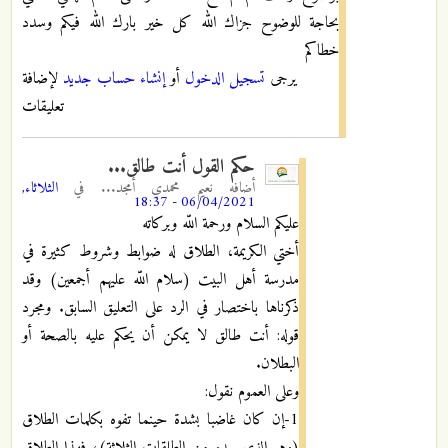
بحاجة للوضوح جزاك الله كل خير بارك الله فيكم وسدد
خطاكم
يرجى
تسجيل الدخول
أو
إنشاء حساب جديد
لإضافة
تعليقات
حكم القول أنت طالق...
أضافه
نعيم محمدي أمجد...
في
الثلاثاء,
06/04/2021 - 18:37
عليكم السلام ورحمة اللّه وبركاته
أختي الكريمة، الطلاق له ضوابط وشروط كثيرة في
مدرسة أهل البيت (سلام اللّه عليهم أجمعين) وقد
ذكرناها باختصار في الرد على التعليق السابق. ومجرد
قوله: أنت طالق لا يمكن أن يحكم عليه بالصحة أو
البطلان.
وعلى العموم نقول:
1-إن كان غاضبا بشدة حينما تفوه بكلمات الطلاق
(وهو الذي يبدو من الطلقات الثلاثة)، فهذا الطلاق