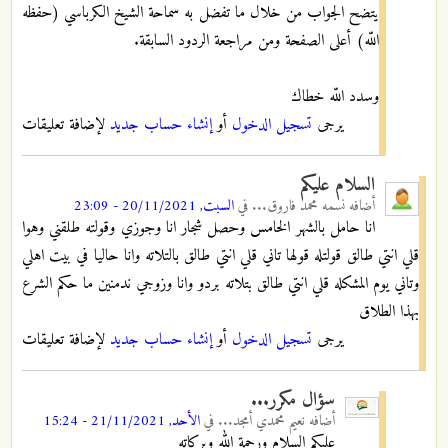
يتضح الجواب من خلال ما تفضل به سماحة الشيخ الكرباسي (حفظه
اللّه) أعلى الصفحة ومن مراجعة الردود السابقة.
وسدد اللّه خطاك
يرجى
تسجيل الدخول
أو
إنشاء حساب جديد
لإضافة تعليقات
السلام عليكم
أضافه
نسمه محمد فاروق...
في
السبت, 20/11/2021 - 23:09
انا حامل بالشهر الخامس وحصل شجار انا وجوزي وقولته طلقني وهوا
قلي انتي طالق قولتله قولها تاني قلي انتي طالق بالتلاته وانا حاليا في بيت اهلي
وتاني يوم المشكله قلي انتي طالق بتلاته بردو وانا وزوجي ندمنين ما حكم الشرع
بهذا الطلاق
يرجى
تسجيل الدخول
أو
إنشاء حساب جديد
لإضافة تعليقات
سؤال مكرر...
أضافه
نعيم محمدي أمجد...
في
الأحد, 21/11/2021 - 15:24
عليكم السلام ورحمة الله وبركاته