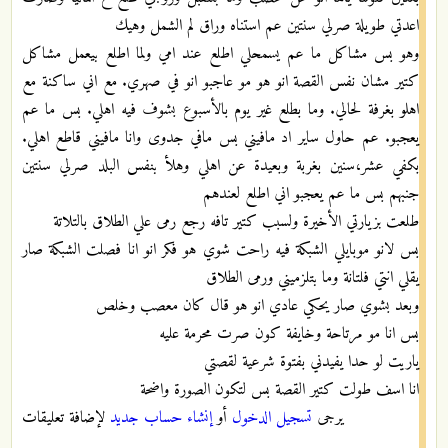
اعدتي طويلة صرلي سنتين عم استناه وراق لم الشمل وهيك
وهو بس مشاكل ما عم يسمحلي اطلع عند امي ولما اطلع بيعمل مشاكل
كتير مشان نفس القصة انو هو مو عاجبو انو في صهري. مع اني ساكنة مع
اهلو بغرفة لحالي. وما بطلع غير يوم بالأسبوع بشوف فيه اهلي. بس ما عم
يعجبو. عم حاول ساير اد مافيني بس مافي جدوى وانا مافيني قاطع اهلي.
بكفي عشر،سنين بغربة وبعيدة عن اهلي وهلأ بنفس البلد صرلي سنتين
جنبهم بس ما عم يعجبو اني اطلع لعندهم
طلعت بزيارتي الأخيرة ولسبب كتير تافه رجع رمى علي الطلاق بالتلاتة
بس لانو موبايلي الشبكة فيه راحت شوي هو فكر انو انا فصلت الشبكة صار
يقلي انتي فلتانة وما بتلزميني ورمى الطلاق
وبعد بشوي صار يحكي عادي انو هو قال كان معصب وخلص
بس انا مو مرتاحة وخايفة كون صرت محرمة عليه
ياريت لو حدا يفيدني بفتوة شرعية لقصتي
انا اسف طولت كتير القصة بس لتكون الصورة واضحة
يرجى
تسجيل الدخول
أو
إنشاء حساب جديد
لإضافة تعليقات