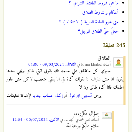
ما هي شروط الطلاق الشرعي ؟
أحكام و شروط الطلاق
متى تجوز العادة السرية ( الاستمناء ) ؟
جعلُ حقِّ الطلاق للرجل؟
245 تعليقة
الطلاق
أضافه
loma khaled
في
الثلاثاء, 09/03/2021 - 01:00
جوزي كل مانتخانق علي حاجه تافه يقولي انتي طالق ويجي بعدها
يقولي انا مش عارف انا بقولك كدة لي انا ببقي متعصب لاكن مش عاوز
اطلقك فانا كدة طالق ولا لا
يرجى
تسجيل الدخول
أو
إنشاء حساب جديد
لإضافة تعليقات
سؤال مكرر...
أضافه
نعيم محمدي أمجد...
في
الاثنين, 05/07/2021 - 12:34
سلام عليكم ورحمة اللّه