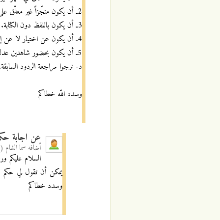
2ـ أن يكون منجّزاً غير معلّق على شيء.
3ـ أن يكون باللفظ دون الكتابة.
4ـ أن يكون عن اختيار لا عن إكراه.
5ـ أن يكون بحضور شاهدين عدلين.
د- نرجوا مراجعة الردود السابقة، ف
وسدد اللّه خطاكم
عن اجابة حكم 
أضافه
سما الشام (
السلام عليكم ور
يمكن أن تقول لي حكم ك
وسدد خطاكم