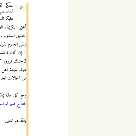
حكم الق
أضافه
نعي
عليكم الس
أختي الكريمة، ا
التعليق السابق. و
وعلى العموم نقول
1-إن كان غاضبا بشدة حينما تفوه بكلمات الطلاق (وهو الذي يبدو من الطلقات الثلاثة)، فهذا الطلاق باطل، وأنت لازلت زوجته.
2-هناك فروق كب
علماء شيعة أهل ا
من الحالات لعدم
ومع كل هذا يمكنك
افتتاح قسم المراسل
واللّه هو المعين