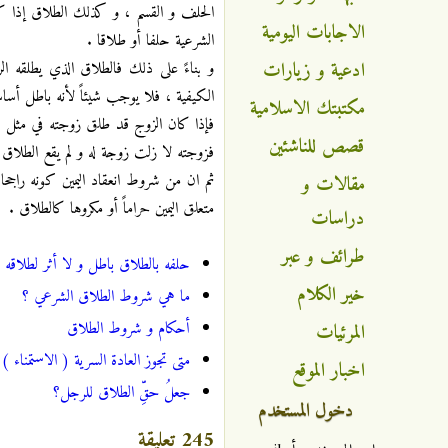
الحلف و القسم ، و كذلك الطلاق إذا كا
الاجابات اليومية
الشرعية حلفا أو طلاقا .
ادعية و زيارات
و بناءً على ذلك فالطلاق الذي يطلقه 
الكيفية ، فلا يوجب شيئاً لأنه باطل أساسا
مكتبتك الاسلامية
فإذا كان الزوج قد طلق زوجته في مثل هذ
قصص للناشئين
فزوجته لا زلت زوجة له و لم يقع الطلاق ، ك
ثم ان من شروط انعقاد اليمين كونه راجح
مقالات و
متعلق اليمين حراماً أو مكروها كالطلاق .
دراسات
طرائف و عبر
حلفه بالطلاق باطل و لا أثر لطلاقه
خير الكلام
ما هي شروط الطلاق الشرعي ؟
أحكام و شروط الطلاق
المرئيات
متى تجوز العادة السرية ( الاستمناء )
اخبار الموقع
جعلُ حقِّ الطلاق للرجل؟
دخول المستخدم
245 تعليقة