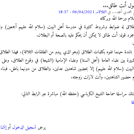
ول أنت طالق...
م محمدي أمجد...
في
الثلاثاء, 06/04/2021 - 18:37
لام ورحمة اللّه وبركاته
لطلاق له ضوابط وشروط كثيرة في مدرسة أهل البيت (سلام اللّه عليهم أجمعين) وقد
مجرد قوله: أنت طالق لا يمكن أن يحكم عليه بالصحة أو البطلان.
:
يرة بين علماء العامة (أهل السنة) وعلماء الإمامية (الشيعة) في وقوع الطلاق، وعلى س
لبيت (سلام اللّه عليهم) إلا بحضور شاهدين عدلين، والطلاق من دونهما باطل. فبناء
 حضور الشاهدين، وأنت لازلت زوجته.
 مراسلة سماحة الشيخ الكرباسي (حفظه اللّه) مباشرة عبر الرابط التالي:
ة
يرجى
تسجيل الدخول
أو
إنشا