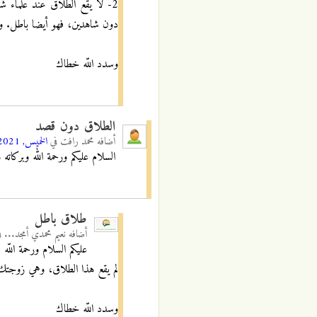
2- لا يقع الطلاق عند علماء ش
دون شاهدين، فهو أيضا باطل. وب
وسدد اللّه خطاك
الطلاق دون قصد
أضافه
محمد رافت
في
الخميس, 29/04/2021 - 01:44
السلام عليكم ورحمة الله وبركا
طلاق باطل
أضافه
نعيم محمدي أمجد...
ف
عليكم السلام ورحمة اللّه
لم يقع هذا الطلاق، وهي زوجتك
وسدد اللّه خطاك