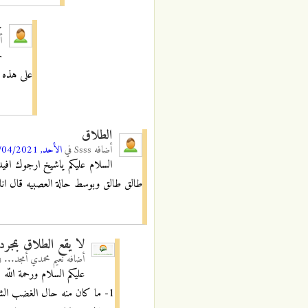
ح
أ
ج
على هذه ا
الطلاق
أضافه
Ssss
في
الأحد, 25/04/2021 - 09:02
السلام عليكم ياشيخ ارجوك افي
طالق طالق وبوسط حالة العصبيه قال انا
لا يقع الطلاق بمجرد
أضافه
نعيم محمدي أمجد...
ف
عليكم السلام ورحمة اللّه
1- ما كان منه حال الغضب الشديد، فهو طلاق باطل.