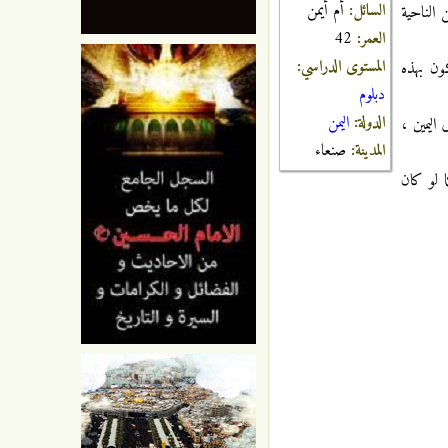
السائل:
أم أيمن
الناحية
العمر:
42
المستوى الدراسي:
ون بهذه
دبلوم
الدولة:
اليمن
اليمين ،
المدينة:
صنعاء
ا لو كان