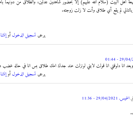
يعة أهل البيت (سلام اللّه عليهم) إلا بحضور شاهدين عدلين، والطلاق من دونهما ب
التالي لم يقع أي طلاق وأنت لا زلت زوجته.
يرجى
تسجيل الدخول
أو
إنشا
ته وبعد انا دلوقتي انا قولت لابني لونزلت عند جدك امك طلاق بس انا في حاله غضب 
يرجى
تسجيل الدخول
أو
إنشا
ي
الخميس, 29/04/2021 - 11:36
.