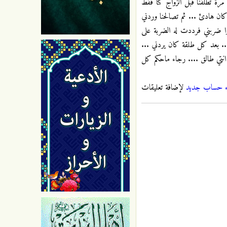
رة تطلقنا قبل الزواج كنا فقط
ان هادئ ... ثم تصالحنا وردني
ا ضربني فرددت له الضربة على
... بعد كل طلقة كان يردني ...
 انتي طالق .... رجاء ماحكم كل
ء حساب جديد
لإضافة تعليقات