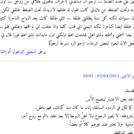
خير على هذه الخدمة ... ارجو ان تساعدني لاعرف مافتوى طلاقي من زوجي ... اول م
دونه وتحت الضغط من والدتي كانت تقول له طلقها لانريدك تحت الضغط طلقني لكن ك
ث سنوات لكنه كل سنة يطلقني طلقة ... ثاني طلقة كانت بعد الزواج تشاجرنا كثير
 طلقة ايضا تشاجرنا لكنه اتهمني اني قلت كلمة وانا حلفت اني لم اقلها وطلقني ظلم .
ر جدا شتمني وشتمته وشتم اهلي فشتمت اهله ولكني اول مابدات بشتم اهله فورا قال لي
ل الان لنعود لبعض شرعا... ارجو الرد بسرعة ارجوكم
يرجى
تسجيل الدخول
أو
إنشا
ي
الاثنين, 05/04/2021 - 20:05
لخدمة.
خذ بعين الاعتبار ليتضح الأمر:
ما تكرر في الردود السابقة؛ إذن ما كان منه كذلك، فهو باطل.
شروطه- لا يجوز الرجوع ولا تحلّ الزوجة إلا بعد عقد دائم مع زوج آخر.
امية -ولا تعتبر عند غيرهم كلاً أو بعضاً-: