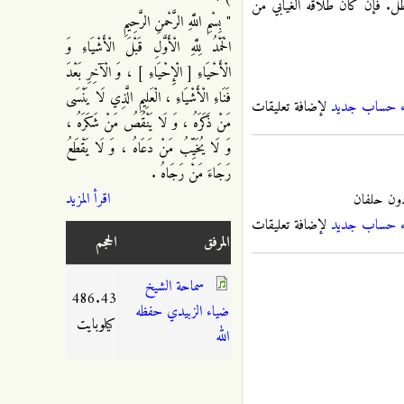
اطل. فإن كان طلاقه الغيابي من
" بِسْمِ اللَّهِ الرَّحْمنِ الرَّحِيمِ
الْحَمْدُ لِلَّهِ الْأَوَّلِ قَبْلَ الْأَشْيَاءِ وَ
الْأَحْيَاءِ [ الْإِحْيَاءِ ] ، وَ الْآخِرِ بَعْدَ
فَنَاءِ الْأَشْيَاءِ ، الْعَلِيمِ الَّذِي لَا يَنْسَى
ء حساب جديد
لإضافة تعليقات
مَنْ ذَكَرَهُ ، وَ لَا يَنْقُصُ مَنْ شَكَرَهُ ،
وَ لَا يُخَيِّبُ مَنْ دَعَاهُ ، وَ لَا يَقْطَعُ
رَجَاءَ مَنْ رَجَاهُ .
اقرأ المزيد
دون حلفان
ء حساب جديد
لإضافة تعليقات
المرفق
الحجم
سماحة الشيخ
486.43
ضياء الزبيدي حفظه
كيلوبايت
الله