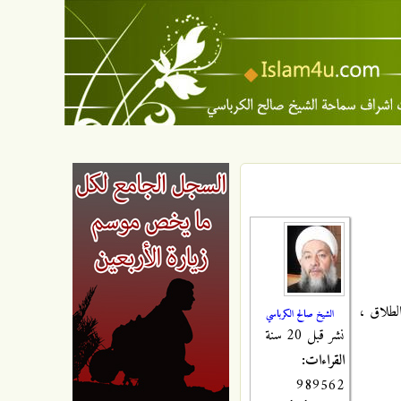
لطلاق ،
الشيخ صالح الكرباسي
نشر قبل 20 سنة
القراءات:
989562