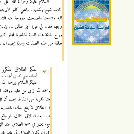
السلام عليكم وجزاكم الله كل 
كتاب شيخ وتشاجرنا واهلي كانوا لايري
اليه وتزوجنا واصبحت متزوجة منه ثلا
وجهه فقال لي فورا انتي طالق ... وثالث
ورابع طلقة هذه السنة تشاجرنا شجار كبي
طلقة من هذه الطلقات وماذا يجب ان نفع
حكم الطلاق المتكرر
أضافه
نعيم محمدي أمجد...
ف
عليكم السلام ورحمة اللّه
والحمد للّه الذي من علينا ووفقنا ل
هنا مجموعة من النقاط يجب أن تؤ
أ- الطلاق لا يقع حال الغضب، ك
ب- بعد الطلاق الثالث -لو وقع ب
ج- تعتبر في صحة الطلاق عند الإم
1ـ أن يكون الطلاق في طهر غير طهر المواقعة.