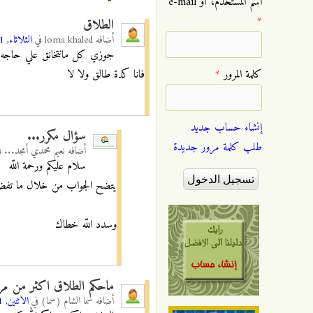
‏اسم المستخدم، أو e-mail
*
الطلاق
أضافه
loma khaled
في
الثلاثاء, 09/03/2021 - 01:00
جوزي كل مانتخانق علي حاجه ت
فانا كدة طالق ولا لا
‏كلمة المرور ‏
*
إنشاء حساب جديد
سؤال مكرر...
طلب كلمة مرور جديدة
أضافه
نعيم محمدي أمجد...
ف
سلام عليكم ورحمة اللّه
يتضح الجواب من خلال ما تفضل ب
وسدد اللّه خطاك
ماحكم الطلاق اكثر من مر
أضافه
سما الشام (سما)
في
الاثنين, 05/04/2021 - 12:39