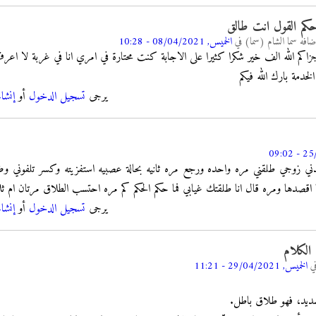
كم القول انت طالق
ضافه
سما الشام (سما)
في
الخميس, 08/04/2021 - 10:28
زاكم الله الف خير شكرا كثيرا على الاجابة كنت محتارة في امري انا في غربة لا اع
لخدمة بارك الله فيكم
يرجى
تسجيل الدخول
أو
إنشا
دني زوجي طلقني مره واحده ورجع مره ثانيه بحالة عصبيه استفزيته وكسر تلفوني وضرب
 اقصدها ومره قال انا طلقتك غيابي فما حكم الحكم كم مره احتسب الطلاق مرتان ام ث
يرجى
تسجيل الدخول
أو
إنشا
 الكلام
ي
الخميس, 29/04/2021 - 11:21