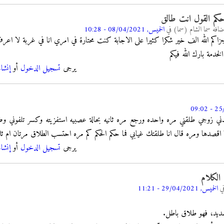
كم القول انت طالق
ضافه
سما الشام (سما)
في
الخميس, 08/04/2021 - 10:28
زاكم الله الف خير شكرا كثيرا على الاجابة كنت محتارة في امري انا في غربة لا اع
لخدمة بارك الله فيكم
يرجى
تسجيل الدخول
أو
إنشا
دني زوجي طلقني مره واحده ورجع مره ثانيه بحالة عصبيه استفزيته وكسر تلفوني وضرب
 اقصدها ومره قال انا طلقتك غيابي فما حكم الحكم كم مره احتسب الطلاق مرتان ام ث
يرجى
تسجيل الدخول
أو
إنشا
 الكلام
ي
الخميس, 29/04/2021 - 11:21