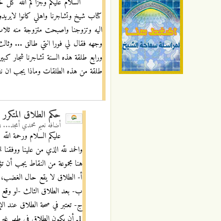
السلام عليكم وجزاكم الله كل 
كتاب شيخ وتشاجرنا واهلي كانوا لايري
اليه وتزوجنا واصبحت متزوجة منه ثلا
وجهه فقال لي فورا انتي طالق ... وثالث
ورابع طلقة هذه السنة تشاجرنا شجار كبي
طلقة من هذه الطلقات وماذا يجب ان نفع
حكم الطلاق المتكرر
أضافه
نعيم محمدي أمجد...
ف
عليكم السلام ورحمة اللّه
والحمد للّه الذي من علينا ووفقنا ل
هنا مجموعة من النقاط يجب أن تؤ
أ- الطلاق لا يقع حال الغضب، ك
ب- بعد الطلاق الثالث -لو وقع ب
ج- تعتبر في صحة الطلاق عند الإم
1ـ أن يكون الطلاق في طهر غير طهر المواقعة.