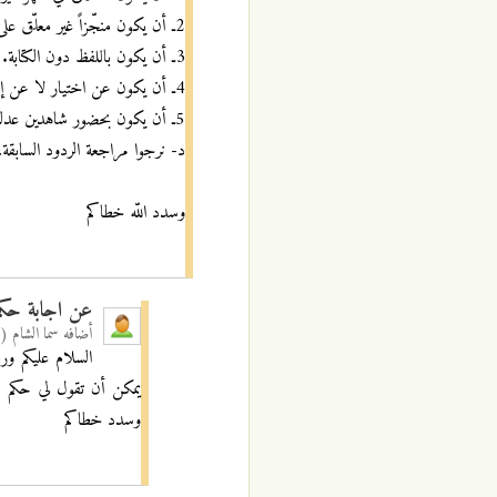
2ـ أن يكون منجّزاً غير معلّق على شيء.
3ـ أن يكون باللفظ دون الكتابة.
4ـ أن يكون عن اختيار لا عن إكراه.
5ـ أن يكون بحضور شاهدين عدلين.
د- نرجوا مراجعة الردود السابقة، ف
وسدد اللّه خطاكم
عن اجابة حكم 
أضافه
سما الشام (
السلام عليكم ور
يمكن أن تقول لي حكم ك
وسدد خطاكم