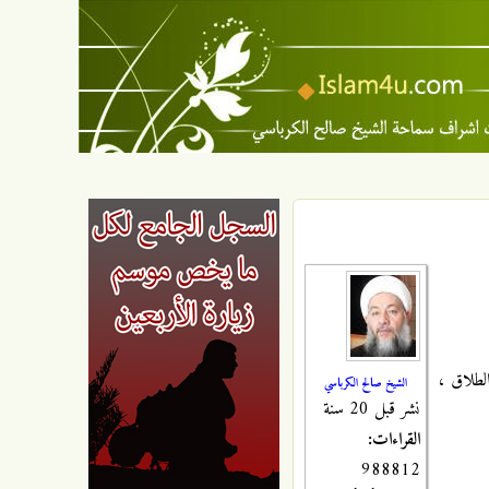
لطلاق ،
الشيخ صالح الكرباسي
نشر قبل 20 سنة
القراءات:
988812