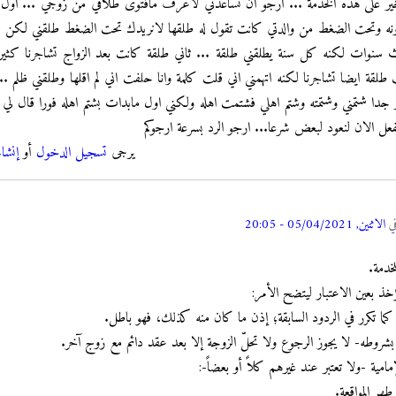
خير على هذه الخدمة ... ارجو ان تساعدني لاعرف مافتوى طلاقي من زوجي ... اول م
دونه وتحت الضغط من والدتي كانت تقول له طلقها لانريدك تحت الضغط طلقني لكن ك
ث سنوات لكنه كل سنة يطلقني طلقة ... ثاني طلقة كانت بعد الزواج تشاجرنا كثير
 طلقة ايضا تشاجرنا لكنه اتهمني اني قلت كلمة وانا حلفت اني لم اقلها وطلقني ظلم .
ر جدا شتمني وشتمته وشتم اهلي فشتمت اهله ولكني اول مابدات بشتم اهله فورا قال لي
ل الان لنعود لبعض شرعا... ارجو الرد بسرعة ارجوكم
يرجى
تسجيل الدخول
أو
إنشا
ي
الاثنين, 05/04/2021 - 20:05
لخدمة.
خذ بعين الاعتبار ليتضح الأمر:
ما تكرر في الردود السابقة؛ إذن ما كان منه كذلك، فهو باطل.
شروطه- لا يجوز الرجوع ولا تحلّ الزوجة إلا بعد عقد دائم مع زوج آخر.
امية -ولا تعتبر عند غيرهم كلاً أو بعضاً-: