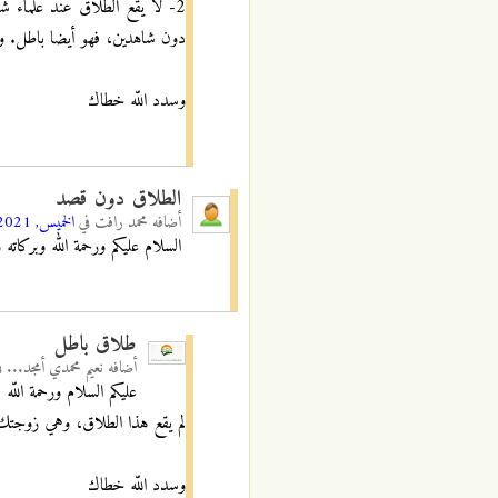
2- لا يقع الطلاق عند علماء ش
دون شاهدين، فهو أيضا باطل. وب
وسدد اللّه خطاك
الطلاق دون قصد
أضافه
محمد رافت
في
الخميس, 29/04/2021 - 01:44
السلام عليكم ورحمة الله وبركا
طلاق باطل
أضافه
نعيم محمدي أمجد...
ف
عليكم السلام ورحمة اللّه
لم يقع هذا الطلاق، وهي زوجتك
وسدد اللّه خطاك