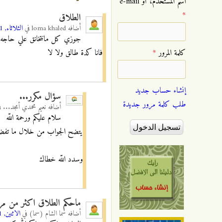
‏اسم المستخدم، أو e-mail
*
الطلاق
أضافه
loma khaled
في
الثلاثاء, 09/03/2021 - 01:00
جوزي كل مانتخانق علي حاجه ت
فانا كدة طالق ولا لا
‏كلمة المرور ‏
*
إنشاء حساب جديد
سؤال مكرر...
طلب كلمة مرور جديدة
أضافه
نعيم محمدي أمجد...
ف
سلام عليكم ورحمة اللّه
يتضح الجواب من خلال ما تفضل ب
وسدد اللّه خطاك
ماحكم الطلاق اكثر من مر
أضافه
سما الشام (سما)
في
الاثنين, 05/04/2021 - 12:39