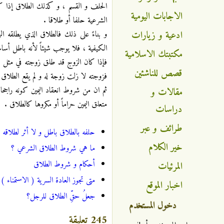
الحلف و القسم ، و كذلك الطلاق إذا كا
الاجابات اليومية
الشرعية حلفا أو طلاقا .
ادعية و زيارات
و بناءً على ذلك فالطلاق الذي يطلقه 
الكيفية ، فلا يوجب شيئاً لأنه باطل أساسا
مكتبتك الاسلامية
فإذا كان الزوج قد طلق زوجته في مثل هذ
قصص للناشئين
فزوجته لا زلت زوجة له و لم يقع الطلاق ، ك
ثم ان من شروط انعقاد اليمين كونه راجح
مقالات و
متعلق اليمين حراماً أو مكروها كالطلاق .
دراسات
طرائف و عبر
حلفه بالطلاق باطل و لا أثر لطلاقه
خير الكلام
ما هي شروط الطلاق الشرعي ؟
أحكام و شروط الطلاق
المرئيات
متى تجوز العادة السرية ( الاستمناء )
اخبار الموقع
جعلُ حقِّ الطلاق للرجل؟
دخول المستخدم
245 تعليقة