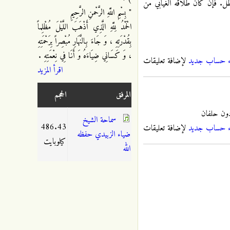
اطل. فإن كان طلاقه الغيابي من
" بِسْمِ اللَّهِ الرَّحْمنِ الرَّحِيمِ
الْحَمْدُ لِلَّهِ الَّذِي أَذْهَبَ اللَّيْلَ مُظْلِماً
بِقُدْرَتِهِ ، وَ جَاءَ بِالنَّهَارِ مُبْصِراً بِرَحْمَتِهِ
، وَ كَسَانِي ضِيَاءَهُ وَ أَنَا فِي نِعْمَتِهِ .
ء حساب جديد
لإضافة تعليقات
اقرأ المزيد
المرفق
الحجم
دون حلفان
سماحة الشيخ
486.43
ء حساب جديد
لإضافة تعليقات
ضياء الزبيدي حفظه
كيلوبايت
الله