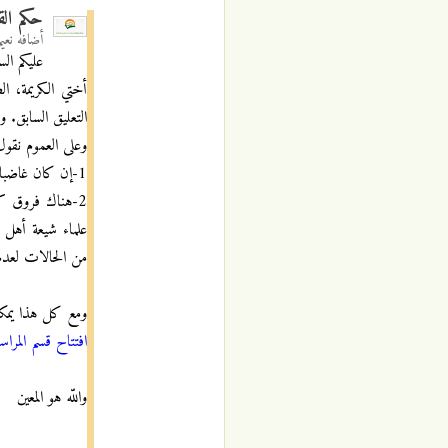
حكم الق
أضافه
نعي
عليكم الس
أختي الكريمة، ا
التعليق السابق. و
وعلى العموم نقول
1-إن كان غاضبا بشدة حينما تفوه بكلمات الطلاق (وهو الذي يبدو من الطلقات الثلاثة)، فهذا الطلاق باطل، وأنت لازلت زوجته.
2-هناك فروق كب
علماء شيعة أهل ا
من الحالات لعدم
ومع كل هذا يمكنك
افتتاح قسم المراسل
واللّه هو المعين