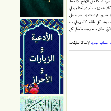
رة تطلقنا قبل الزواج كنا فقط
ان هادئ ... ثم تصالحنا وردني
ا ضربني فرددت له الضربة على
... بعد كل طلقة كان يردني ...
 انتي طالق .... رجاء ماحكم كل
ء حساب جديد
لإضافة تعليقات