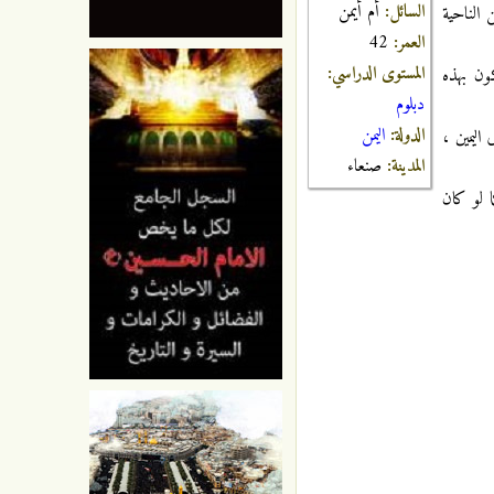
السائل:
أم أيمن
الناحية
العمر:
42
المستوى الدراسي:
ون بهذه
دبلوم
الدولة:
اليمن
اليمين ،
المدينة:
صنعاء
ا لو كان