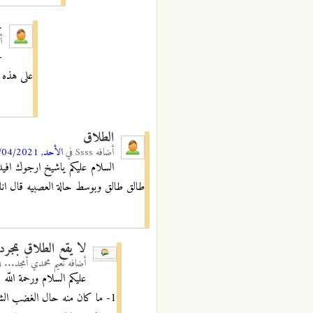
ح
أ
ج
على هذه ا
الطلاق
أضافه
Ssss
في
الأحد, 25/04/2021 - 09:02
السلام عليكم ياشيخ ارجوك افي
طالق طالق وبوسط حالة العصبيه قال انا
لا يقع الطلاق بمجرد
أضافه
نعيم محمدي أمجد...
ف
عليكم السلام ورحمة اللّه
1- ما كان منه حال الغضب الشديد، فهو طلاق باطل.