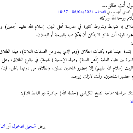
ول أنت طالق...
م محمدي أمجد...
في
الثلاثاء, 06/04/2021 - 18:37
لام ورحمة اللّه وبركاته
لطلاق له ضوابط وشروط كثيرة في مدرسة أهل البيت (سلام اللّه عليهم أجمعين) وقد
مجرد قوله: أنت طالق لا يمكن أن يحكم عليه بالصحة أو البطلان.
:
يرة بين علماء العامة (أهل السنة) وعلماء الإمامية (الشيعة) في وقوع الطلاق، وعلى س
لبيت (سلام اللّه عليهم) إلا بحضور شاهدين عدلين، والطلاق من دونهما باطل. فبناء
 حضور الشاهدين، وأنت لازلت زوجته.
 مراسلة سماحة الشيخ الكرباسي (حفظه اللّه) مباشرة عبر الرابط التالي:
ة
يرجى
تسجيل الدخول
أو
إنشا