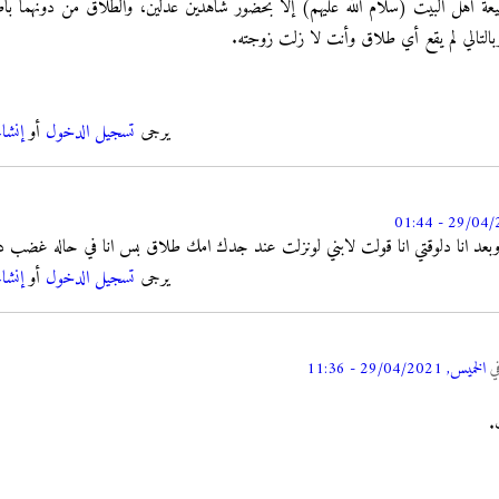
يعة أهل البيت (سلام اللّه عليهم) إلا بحضور شاهدين عدلين، والطلاق من دونهما ب
التالي لم يقع أي طلاق وأنت لا زلت زوجته.
يرجى
تسجيل الدخول
أو
إنشا
ته وبعد انا دلوقتي انا قولت لابني لونزلت عند جدك امك طلاق بس انا في حاله غضب 
يرجى
تسجيل الدخول
أو
إنشا
ي
الخميس, 29/04/2021 - 11:36
.